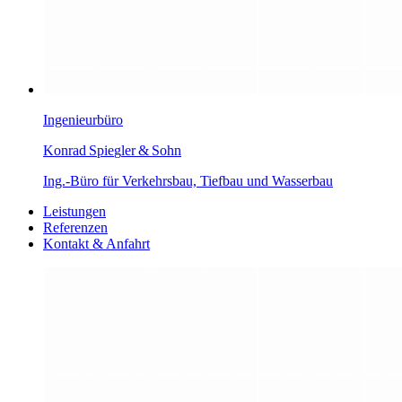
Ingenieurbüro
K
onrad Spi
e
g
l
er
&
Sohn
Ing.-Büro für Verkehrsbau, Tiefbau und Wasserbau
Leistungen
Referenzen
Kontakt & Anfahrt