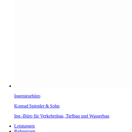
Ingenieurbüro
K
onrad Spi
e
g
l
er
&
Sohn
Ing.-Büro für Verkehrsbau, Tiefbau und Wasserbau
Leistungen
Referenzen