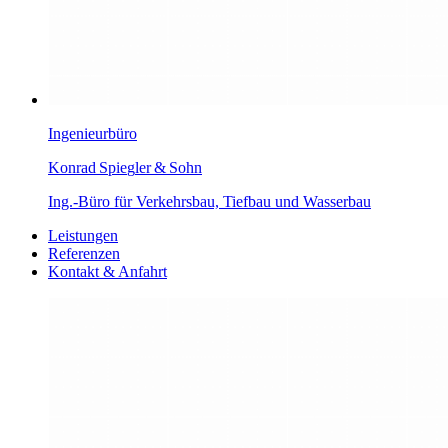
Ingenieurbüro
K
onrad Spi
e
g
l
er
&
Sohn
Ing.-Büro für Verkehrsbau, Tiefbau und Wasserbau
Leistungen
Referenzen
Kontakt & Anfahrt