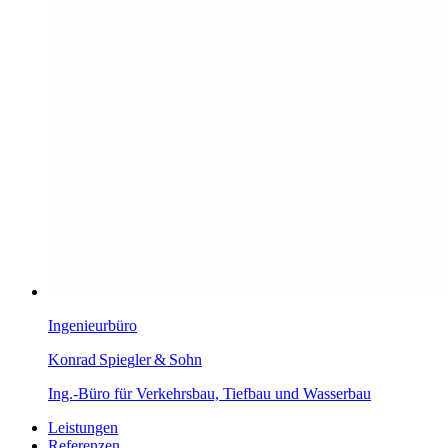
Ingenieurbüro
K
onrad Spi
e
g
l
er
&
Sohn
Ing.-Büro für Verkehrsbau, Tiefbau und Wasserbau
Leistungen
Referenzen